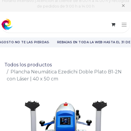
Horario intensivo | Atención al cliente de 8:00 h a 14:00 h y recogida
✕
de pedidos de 9:00 h a 14:00 h
·
·
·
 AGOSTO
NO TE LAS PIERDAS
REBAJAS EN TODA LA WEB
HASTA EL 31 DE
Rebajas en toda la web hasta el 31 de agosto.
Todos los productos
Plancha Neumática Ezedichi Doble Plato B1-2N
con Láser | 40 x 50 cm