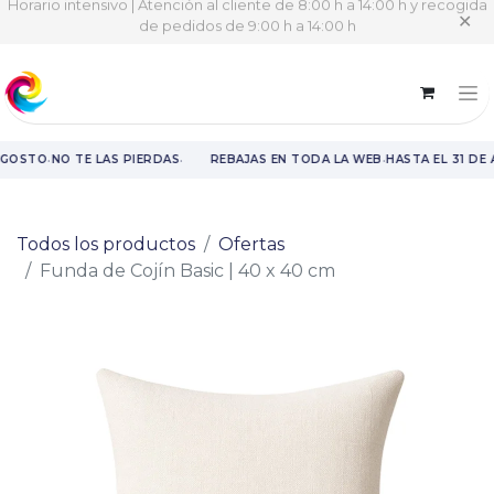
Horario intensivo | Atención al cliente de 8:00 h a 14:00 h y recogida
✕
de pedidos de 9:00 h a 14:00 h
·
·
·
AGOSTO
NO TE LAS PIERDAS
REBAJAS EN TODA LA WEB
HASTA EL 31 DE
Rebajas en toda la web hasta el 31 de agosto.
Todos los productos
Ofertas
Funda de Cojín Basic | 40 x 40 cm