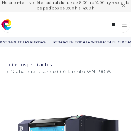
Horario intensivo | Atención al cliente de 8:00 h a 14:00 h y recogida
✕
de pedidos de 9:00 h a 14:00 h
·
·
·
GOSTO
NO TE LAS PIERDAS
REBAJAS EN TODA LA WEB
HASTA EL 31 DE 
Rebajas en toda la web hasta el 31 de agosto.
Todos los productos
Grabadora Láser de CO2 Pronto 35N | 90 W