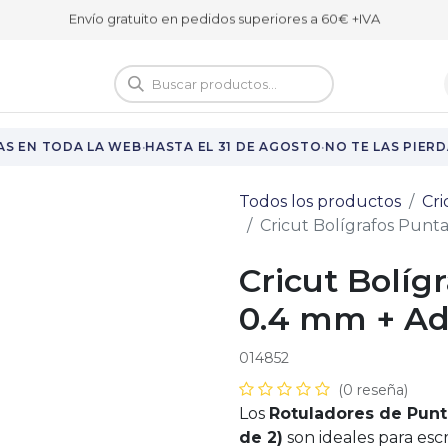
Envío gratuito en pedidos superiores a 60€ +IVA
logo
Vuelta al cole
·
·
S EN TODA LA WEB
HASTA EL 31 DE AGOSTO
NO TE LAS PIERDA
Todos los productos
Cri
Cricut Bolígrafos Punt
Cricut Bolíg
0.4 mm + Ad
014852
(0 reseña)
Los
Rotuladores de Punta
de 2)
son ideales para escr