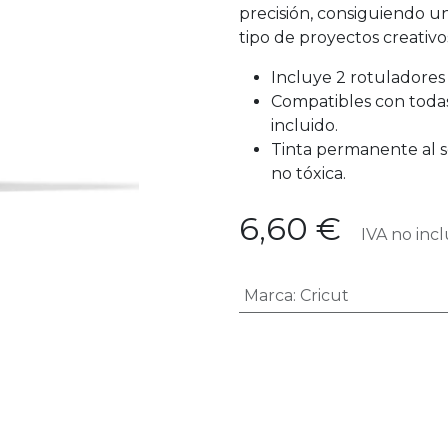
precisión, consiguiendo u
tipo de proyectos creativo
Incluye 2 rotuladores
Compatibles con todas
incluido.
Tinta permanente al se
no tóxica.
6,60
€
IVA no incl
Marca
:
Cricut