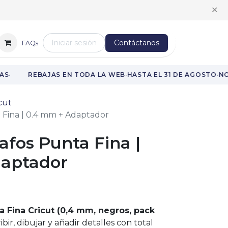
✕
Iniciar sesión
Contáctanos
FAQs
·
·
·
S
REBAJAS EN TODA LA WEB
HASTA EL 31 DE AGOSTO
NO 
cut
a Fina | 0.4 mm + Adaptador
rafos Punta Fina |
aptador
 Fina Cricut (0,4 mm, negros, pack
ibir, dibujar y añadir detalles con total