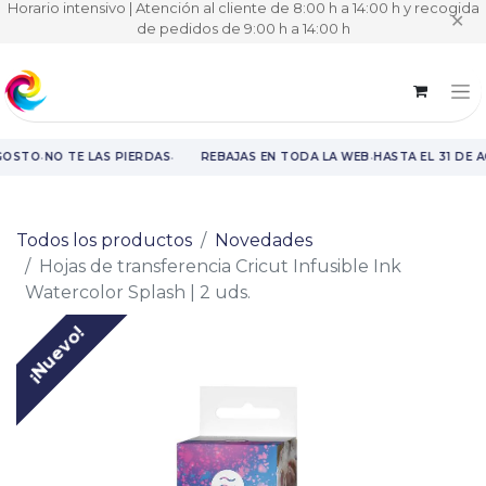
Horario intensivo | Atención al cliente de 8:00 h a 14:00 h y recogida
✕
de pedidos de 9:00 h a 14:00 h
·
·
·
GOSTO
NO TE LAS PIERDAS
REBAJAS EN TODA LA WEB
HASTA EL 31 DE 
Rebajas en toda la web hasta el 31 de agosto.
Todos los productos
Novedades
Hojas de transferencia Cricut Infusible Ink
Watercolor Splash | 2 uds.
¡Nuevo!