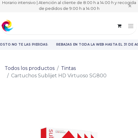
Horario intensivo | Atención al cliente de 8:00 h a 14:00 h y recogida
✕
de pedidos de 9:00 h a 14:00 h
·
·
·
GOSTO
NO TE LAS PIERDAS
REBAJAS EN TODA LA WEB
HASTA EL 31 DE 
Rebajas en toda la web hasta el 31 de agosto.
Todos los productos
Tintas
Cartuchos Sublijet HD Virtuoso SG800