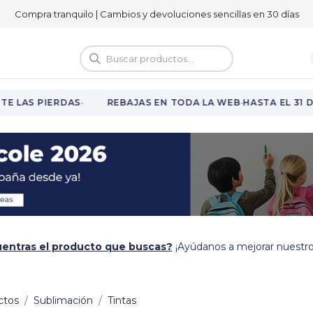
Compra tranquilo | Cambios y devoluciones sencillas en 30 días
logo
Vuelta al cole
·
·
E LAS PIERDAS
REBAJAS EN TODA LA WEB
HASTA EL 31 D
entras el producto que buscas?
¡Ayúdanos a mejorar nuestro
ctos
Sublimación
Tintas