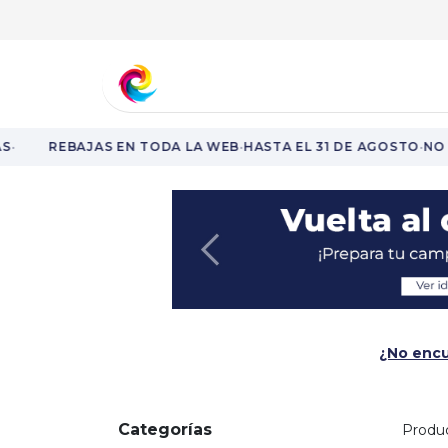
Aprende y fórmate
Nuestro catá
·
·
·
REBAJAS EN TODA LA WEB
HASTA EL 31 DE AGOSTO
NO T
Rebajas en toda la web hasta el 31 de agosto.
Anterior
¿No encu
Categorías
Produ