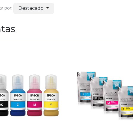
Destacado
r por:
ntas