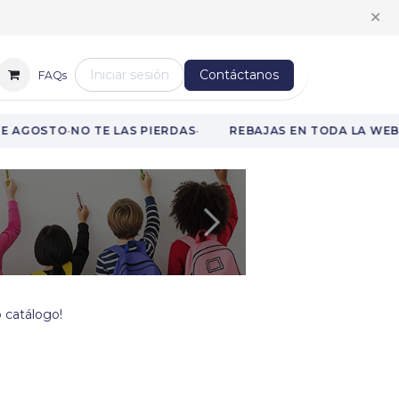
✕
Iniciar sesión
Contáctanos
FAQs
·
·
·
E AGOSTO
NO TE LAS PIERDAS
REBAJAS EN TODA LA WEB
H
Siguiente
 catálogo!