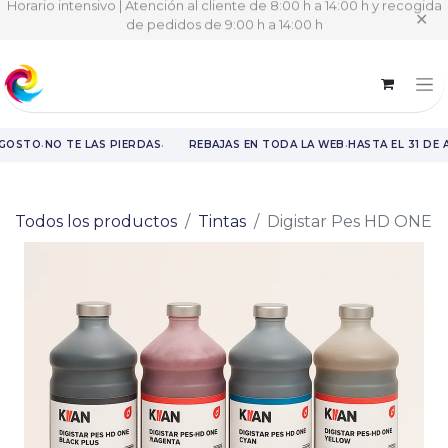
Horario intensivo | Atención al cliente de 8:00 h a 14:00 h y recogida
✕
de pedidos de 9:00 h a 14:00 h
·
·
·
AGOSTO
NO TE LAS PIERDAS
REBAJAS EN TODA LA WEB
HASTA EL 31 DE 
Rebajas en toda la web hasta el 31 de agosto.
Todos los productos
Tintas
Digistar Pes HD ONE