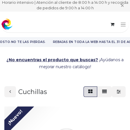
Horario intensivo | Atención al cliente de 8:00 h a 14:00 h y recogida
✕
de pedidos de 9:00 h a 14:00 h
·
·
·
GOSTO
NO TE LAS PIERDAS
REBAJAS EN TODA LA WEB
HASTA EL 31 DE 
Rebajas en toda la web hasta el 31 de agosto.
¿No encuentras el producto que buscas?
¡Ayúdanos a
mejorar nuestro catálogo!
Cuchillas
¡Nuevo!