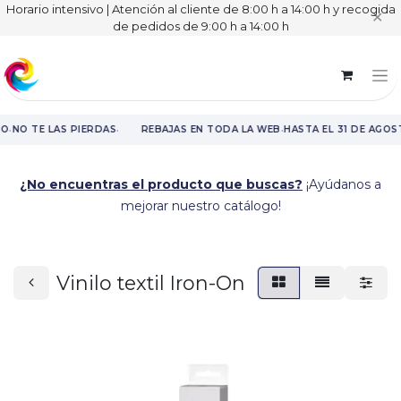
Horario intensivo | Atención al cliente de 8:00 h a 14:00 h y recogida
✕
de pedidos de 9:00 h a 14:00 h
·
·
·
O
NO TE LAS PIERDAS
REBAJAS EN TODA LA WEB
HASTA EL 31 DE AGOS
Rebajas en toda la web hasta el 31 de agosto.
¿No encuentras el producto que buscas?
¡Ayúdanos a
mejorar nuestro catálogo!
Vinilo textil Iron-On