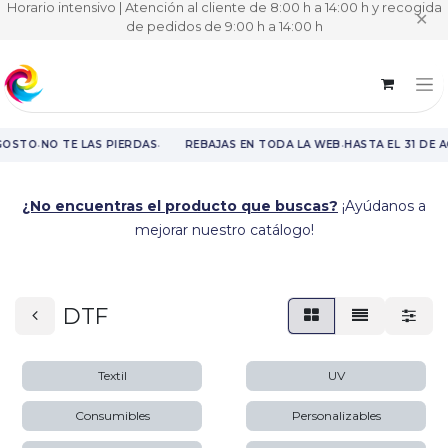
Horario intensivo | Atención al cliente de 8:00 h a 14:00 h y recogida
✕
de pedidos de 9:00 h a 14:00 h
·
·
·
GOSTO
NO TE LAS PIERDAS
REBAJAS EN TODA LA WEB
HASTA EL 31 DE 
Rebajas en toda la web hasta el 31 de agosto.
¿No encuentras el producto que buscas?
¡Ayúdanos a
mejorar nuestro catálogo!
DTF
Textil
UV
Consumibles
Personalizables