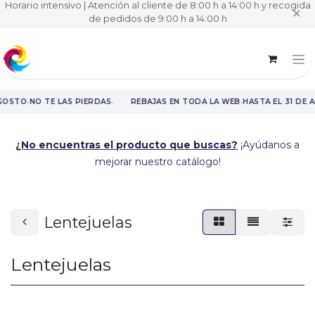
Horario intensivo | Atención al cliente de 8:00 h a 14:00 h y recogida
✕
de pedidos de 9:00 h a 14:00 h
·
·
·
GOSTO
NO TE LAS PIERDAS
REBAJAS EN TODA LA WEB
HASTA EL 31 DE 
Rebajas en toda la web hasta el 31 de agosto.
¿No encuentras el producto que buscas?
¡Ayúdanos a
mejorar nuestro catálogo!
Lentejuelas
Lentejuelas