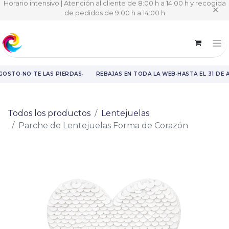
Horario intensivo | Atención al cliente de 8:00 h a 14:00 h y recogida
✕
de pedidos de 9:00 h a 14:00 h
·
·
·
AGOSTO
NO TE LAS PIERDAS
REBAJAS EN TODA LA WEB
HASTA EL 31 DE 
Rebajas en toda la web hasta el 31 de agosto.
Todos los productos
Lentejuelas
Parche de Lentejuelas Forma de Corazón