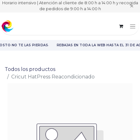
Horario intensivo | Atención al cliente de 8:00 h a 14:00 h y recogida
✕
de pedidos de 9:00 h a 14:00 h
·
·
·
GOSTO
NO TE LAS PIERDAS
REBAJAS EN TODA LA WEB
HASTA EL 31 DE A
Rebajas en toda la web hasta el 31 de agosto.
Todos los productos
Cricut HatPress Reacondicionado