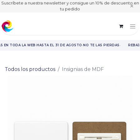
Suscríbete a nuestra newsletter y consigue un 10% de descuento en
✕
tu pedido
·
·
·
S EN TODA LA WEB
HASTA EL 31 DE AGOSTO
NO TE LAS PIERDAS
REBAJA
Rebajas en toda la web hasta el 31 de agosto.
Todos los productos
Insignias de MDF