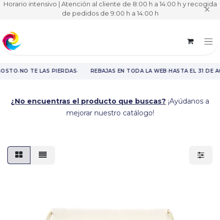
Horario intensivo | Atención al cliente de 8:00 h a 14:00 h y recogida
✕
de pedidos de 9:00 h a 14:00 h
·
·
·
GOSTO
NO TE LAS PIERDAS
REBAJAS EN TODA LA WEB
HASTA EL 31 DE 
Rebajas en toda la web hasta el 31 de agosto.
¿No encuentras el producto que buscas?
¡Ayúdanos a
mejorar nuestro catálogo!