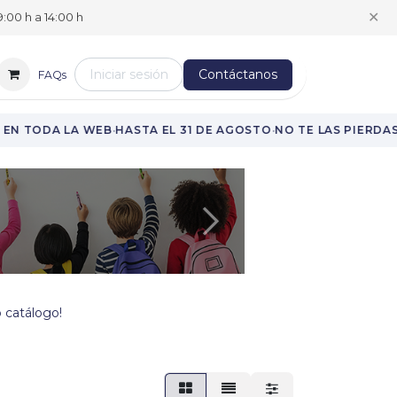
✕
:00 h a 14:00 h
Iniciar sesión
Contáctanos
FAQs
·
·
·
N TODA LA WEB
HASTA EL 31 DE AGOSTO
NO TE LAS PIERDAS
Siguiente
 catálogo!