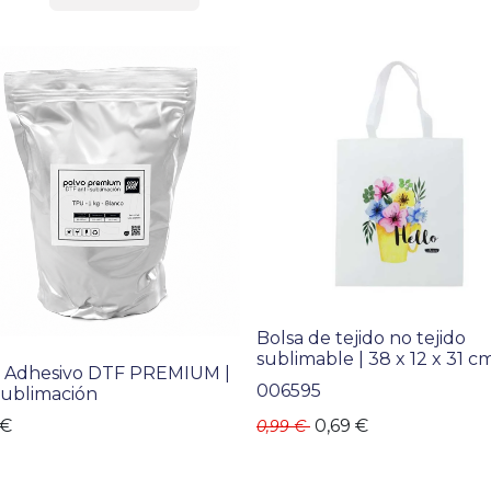
Bolsa de tejido no tejido
sublimable | 38 x 12 x 31 c
 Adhesivo DTF PREMIUM |
006595
Sublimación
€
0,69
€
0,99
€