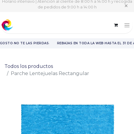
Horario intensivo | Atención al cliente de 8:00 h a 14:00 h y recogida
✕
de pedidos de 9:00 h a 14:00 h
·
·
·
AGOSTO
NO TE LAS PIERDAS
REBAJAS EN TODA LA WEB
HASTA EL 31 DE
Rebajas en toda la web hasta el 31 de agosto.
Todos los productos
Parche Lentejuelas Rectangular