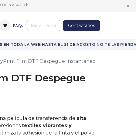
✕
:00 h a 14:00 h
Iniciar sesión
Contáctanos
FAQs
·
·
 EN TODA LA WEB
HASTA EL 31 DE AGOSTO
NO TE LAS PIERDA
lyPrint Film DTF Despegue Instantáneo
ilm DTF Despegue
una película de transferencia de
alta
presiones
textiles vibrantes y
imiza la adhesión de la tinta y el polvo