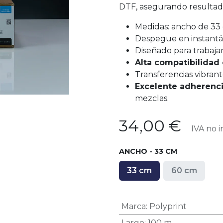
DTF, asegurando resultado
Medidas: ancho de 33 
Despegue en instantá
Diseñado para trabajar
Alta compatibilidad 
Transferencias vibran
Excelente adherenc
mezclas.
34,00
€
IVA no i
ANCHO - 33 CM
33 cm
60 cm
Marca
:
Polyprint
Largo
:
100 m