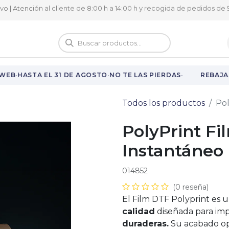
ivo | Atención al cliente de 8:00 h a 14:00 h y recogida de pedidos de 9
logo
Vuelta al cole
·
·
·
WEB
HASTA EL 31 DE AGOSTO
NO TE LAS PIERDAS
REBAJAS
Todos los productos
Po
PolyPrint F
Instantáneo
014852
(0 reseña)
El Film DTF Polyprint es 
calidad
diseñada para im
duraderas.
Su acabado opt