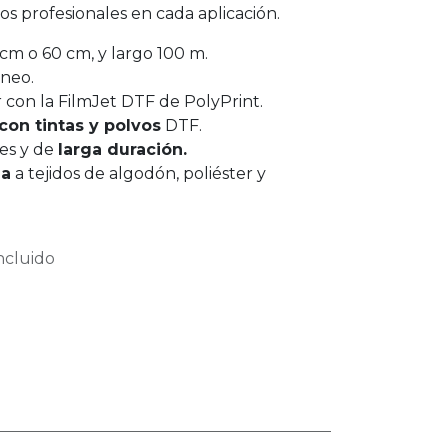
s profesionales en cada aplicación.
cm o 60 cm, y largo 100 m.
neo.
 con la FilmJet DTF de PolyPrint.
con tintas y polvos
DTF.
tes y de
larga duración.
ia
a tejidos de algodón, poliéster y
ncluido