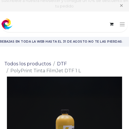
Suscríbete a nuestra newsletter y consigue un 10% de descuento en
✕
tu pedido
·
·
·
EBAJAS EN TODA LA WEB
HASTA EL 31 DE AGOSTO
NO TE LAS PIERDAS
Rebajas en toda la web hasta el 31 de agosto.
Todos los productos
DTF
PolyPrint Tinta FilmJet DTF 1 L