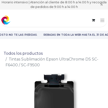
Horario intensivo | Atención al cliente de 8:00 h a 14:00 h y recogida
✕
de pedidos de 9:00 h a 14:00 h
·
·
·
GOSTO
NO TE LAS PIERDAS
REBAJAS EN TODA LA WEB
HASTA EL 31 DE A
Rebajas en toda la web hasta el 31 de agosto.
Todos los productos
Tintas Sublimación Epson UltraChrome DS SC-
F6400 / SC-F9500