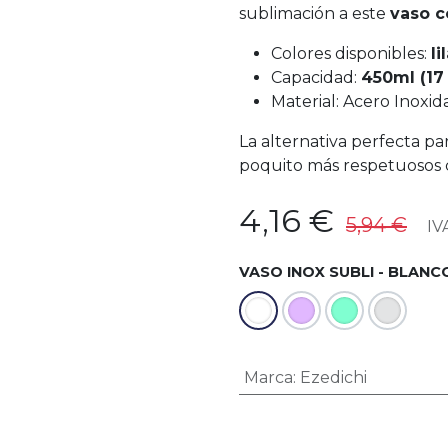
sublimación a este
vaso c
Colores disponibles:
li
Capacidad:
450ml (17
Material: Acero Inoxid
La alternativa perfecta par
poquito más respetuosos 
4,16
€
5,94
€
IVA
VASO INOX SUBLI - BLANC
Marca
:
Ezedichi