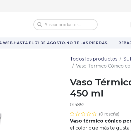
ivo | Atención al cliente de 8:00 h a 14:00 h y recogida de pedidos de 9
logo
Vuelta al cole
·
·
·
 WEB
HASTA EL 31 DE AGOSTO
NO TE LAS PIERDAS
REBAJA
Todos los productos
Su
Vaso Térmico Cónico con
Vaso Térmico
450 ml
014852
(0 reseña)
Vaso térmico cónico per
el color que más te gusta 