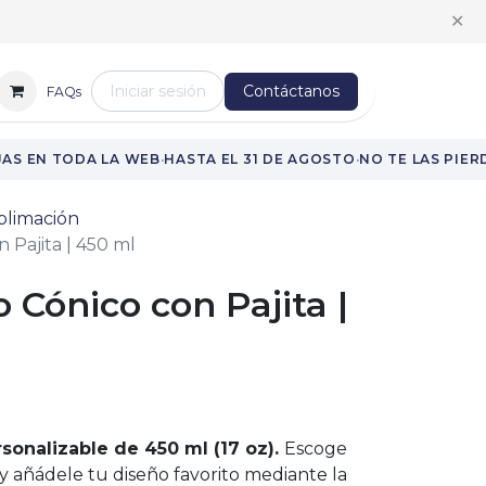
:00 h a 14:00 h
✕
Iniciar sesión
Contáctanos
FAQs
·
·
S EN TODA LA WEB
HASTA EL 31 DE AGOSTO
NO TE LAS PIERD
blimación
 Pajita | 450 ml
 Cónico con Pajita |
sonalizable de 450 ml (17 oz).
Escoge
y añádele tu diseño favorito mediante la