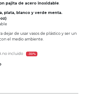
on pajita de acero inoxidable
.
la, plata, blanco y verde menta.
 oz)
able
a dejar de usar vasos de plástico y ser un
con el medio ambiente.
 no incluido
-30%
O