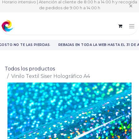
Horario intensivo | Atención al cliente de 8:00 h a 14:00 h y recogida
✕
de pedidos de 9:00 h a 14:00 h
·
·
·
GOSTO
NO TE LAS PIERDAS
REBAJAS EN TODA LA WEB
HASTA EL 31 DE A
Rebajas en toda la web hasta el 31 de agosto.
Todos los productos
Vinilo Textil Siser Holográfico A4