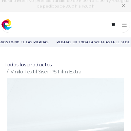
Horario intensivo | Atención al cliente de 8:00 h a 14:00 h y recogida
✕
de pedidos de 9:00 h a 14:00 h
·
·
·
AGOSTO
NO TE LAS PIERDAS
REBAJAS EN TODA LA WEB
HASTA EL 31 DE
Rebajas en toda la web hasta el 31 de agosto.
Todos los productos
Vinilo Textil Siser PS Film Extra