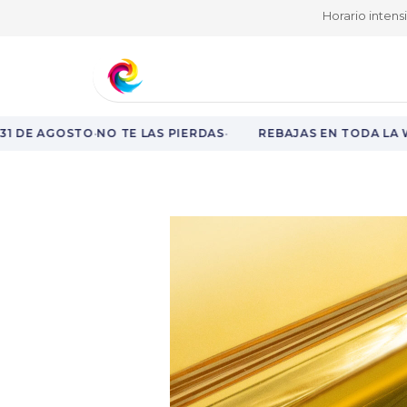
Horario intens
Aprende y fórmate
Nuestro catá
·
·
1 DE AGOSTO
NO TE LAS PIERDAS
REBAJAS EN TODA LA W
Rebajas en toda la web hasta el 31 de agosto.