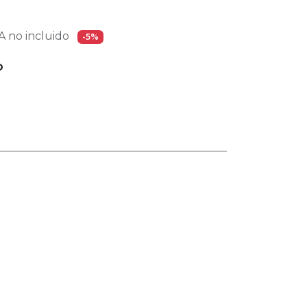
 no incluido
-5%
O