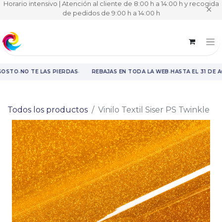
Horario intensivo | Atención al cliente de 8:00 h a 14:00 h y recogida
✕
de pedidos de 9:00 h a 14:00 h
·
·
·
GOSTO
NO TE LAS PIERDAS
REBAJAS EN TODA LA WEB
HASTA EL 31 DE 
Rebajas en toda la web hasta el 31 de agosto.
Todos los productos
Vinilo Textil Siser PS Twinkle