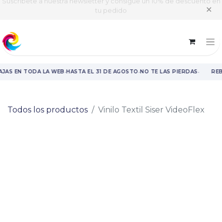
Suscríbete a nuestra newsletter y consigue un 10% de descuento en
✕
tu pedido
·
·
·
JAS EN TODA LA WEB
HASTA EL 31 DE AGOSTO
NO TE LAS PIERDAS
REB
Rebajas en toda la web hasta el 31 de agosto.
Todos los productos
Vinilo Textil Siser VideoFlex