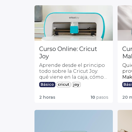
Curso Online: Cricut
Cur
Joy
Mak
Aprende desde el principo
Qui
todo sobre la Cricut Joy:
pro
qué viene en la caja, cómo
Mak
instalarla y qué materiales
dón
cricut
joy
Básico
Bás
¡Un curso con el que estarás
Imp
corta.
es p
list@ para crear y disfrutar
@am
2 horas
10
pasos
20 
con tu nuevo plotter de
en c
corte!
apr
Da 
prác
mun
lo 
tus
a c
real
incr