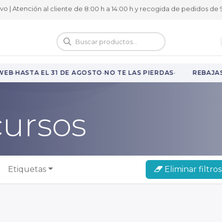
ivo | Atención al cliente de 8:00 h a 14:00 h y recogida de pedidos de 9
logo
Vuelta al cole
·
·
·
B
HASTA EL 31 DE AGOSTO
NO TE LAS PIERDAS
REBAJAS 
cursos
Etiquetas
Eliminar filtros