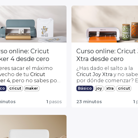
so online: Cricut
Curso online: Cricut
er 4 desde cero
Xtra desde cero
eres sacar el máximo
¿Has dado el salto a la
vecho de tu
Cricut
Cricut Joy Xtra
y no sabe
er 4
, pero no sabes por
por dónde comenzar? E
de empezar? Este curso
curso es para ti.
cricut
maker
joy
xtra
cricut
ico
Básico
artido por
De la mano de
erfecto para ti.
asoniatropical
,
experta
@amasoniatropical
,
minutos
1
pasos
23 minutos
1
p
reatividad y lettering,
aprenderás paso a paso
enderás de manera
fácil,
configurar tu máquina,
tus primeros pasos en el
Da tus primeros pasos 
tica y paso a paso
todo
conocer sus funciones
do Cricut y convierte
confianza y abre la puer
necesario para comenzar
principales y crear tus
 ideas en
proyectos
un mundo de proyecto
rear proyectos
primeros proyectos
de
es y únicos
. ¡Tu
únicos, llenos de
eíbles.
forma fácil, divertida y s