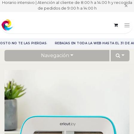
Horario intensivo | Atención al cliente de 8:00 h a 14:00 h y recogida
✕
de pedidos de 9:00 h a 14:00 h
·
·
·
GOSTO
NO TE LAS PIERDAS
REBAJAS EN TODA LA WEB
HASTA EL 31 DE A
Rebajas en toda la web hasta el 31 de agosto.
Navegación