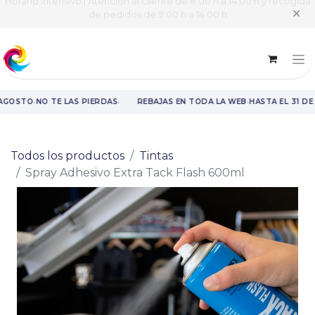
Horario intensivo | Atención al cliente de 8:00 h a 14:00 h y recogida
✕
de pedidos de 9:00 h a 14:00 h
·
·
·
AGOSTO
NO TE LAS PIERDAS
REBAJAS EN TODA LA WEB
HASTA EL 31 DE
Rebajas en toda la web hasta el 31 de agosto.
Todos los productos
Tintas
Spray Adhesivo Extra Tack Flash 600ml