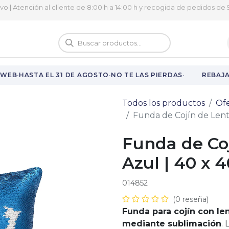
ivo | Atención al cliente de 8:00 h a 14:00 h y recogida de pedidos de 9
logo
Vuelta al cole
·
·
·
WEB
HASTA EL 31 DE AGOSTO
NO TE LAS PIERDAS
REBAJAS
Todos los productos
Ofe
Funda de Cojín de Lent
Funda de Coj
Azul | 40 x 
014852
(0 reseña)
Funda para cojín con len
mediante sublimación
.