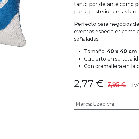
tanto por delante como por
parte posterior de las lent
Perfecto para negocios de 
eventos especiales como c
señaladas.
Tamaño:
40 x 40 cm
Cubierto en su totali
Con cremallera en la p
2,77
€
3,95
€
IVA
Marca
:
Ezedichi