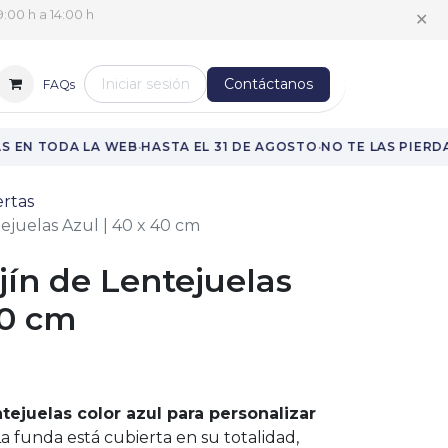
✕
:00 h a 14:00 h
Iniciar sesión
Contáctanos
FAQs
·
·
 EN TODA LA WEB
HASTA EL 31 DE AGOSTO
NO TE LAS PIERDA
rtas
ejuelas Azul | 40 x 40 cm
ín de Lentejuelas
40 cm
tejuelas color azul para personalizar
 La funda está cubierta en su totalidad,