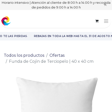
Horario intensivo | Atención al cliente de 8:00 h a 14:00 h y recogida
✕
de pedidos de 9:00 h a 14:00 h
·
·
·
O TE LAS PIERDAS
REBAJAS EN TODA LA WEB
HASTA EL 31 DE AGOSTO
N
Rebajas en toda la web hasta el 31 de agosto.
Todos los productos
Ofertas
Funda de Cojín de Terciopelo | 40 x 40 cm