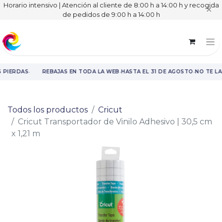
Horario intensivo | Atención al cliente de 8:00 h a 14:00 h y recogida
✕
de pedidos de 9:00 h a 14:00 h
·
·
·
 PIERDAS
REBAJAS EN TODA LA WEB
HASTA EL 31 DE AGOSTO
NO TE LA
Rebajas en toda la web hasta el 31 de agosto.
Todos los productos
Cricut
Cricut Transportador de Vinilo Adhesivo | 30,5 cm
x 1,21 m