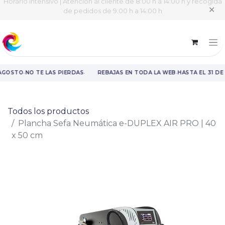
Horario intensivo | Atención al cliente de 8:00 h a 14:00 h y recogida
✕
de pedidos de 9:00 h a 14:00 h
·
·
·
 AGOSTO
NO TE LAS PIERDAS
REBAJAS EN TODA LA WEB
HASTA EL 31 DE
Rebajas en toda la web hasta el 31 de agosto.
Todos los productos
Plancha Sefa Neumática e-DUPLEX AIR PRO | 40
x 50 cm