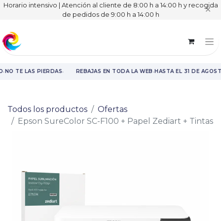
Horario intensivo | Atención al cliente de 8:00 h a 14:00 h y recogida
✕
de pedidos de 9:00 h a 14:00 h
·
·
·
O
NO TE LAS PIERDAS
REBAJAS EN TODA LA WEB
HASTA EL 31 DE AGOST
Rebajas en toda la web hasta el 31 de agosto.
Todos los productos
Ofertas
Epson SureColor SC-F100 + Papel Zediart + Tintas