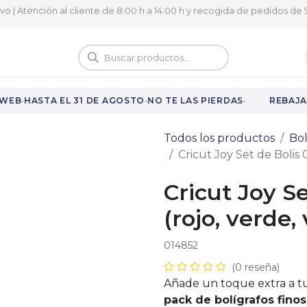
ivo | Atención al cliente de 8:00 h a 14:00 h y recogida de pedidos de 9
logo
Vuelta al cole
·
·
·
WEB
HASTA EL 31 DE AGOSTO
NO TE LAS PIERDAS
REBAJAS
Todos los productos
Bol
Cricut Joy Set de Bolis 
Cricut Joy S
(rojo, verde, 
014852
(0 reseña)
Añade un toque extra a tu
pack de bolígrafos finos