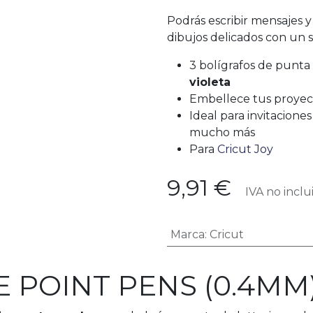
Podrás escribir mensajes 
dibujos delicados con un 
3 bolígrafos de punta 
violeta
Embellece tus proyect
Ideal para invitacione
mucho más
Para
Cricut Joy
9,91
€
IVA no inclu
Marca
:
Cricut
E POINT PENS (0.4MM