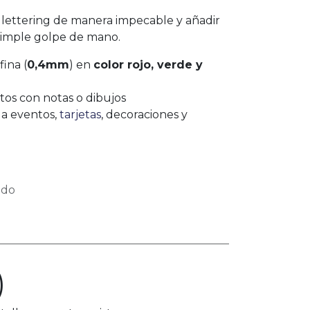
y lettering de manera impecable y añadir
simple golpe de mano.
fina (
0,4mm
) en
color rojo, verde y
os con notas o dibujos
s a eventos,
tarjetas
, decoraciones y
ido
)