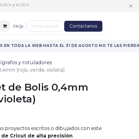
✕
:00 h a 14:00 h
Iniciar sesión
Contáctanos
FAQs
·
·
 EN TODA LA WEB
HASTA EL 31 DE AGOSTO
NO TE LAS PIERDA
ígrafos y rotuladores
0,4mm (rojo, verde, violeta)
et de Bolis 0,4mm
violeta)
s proyectos escritos o dibujados con este
 de Cricut de alta precisión
.