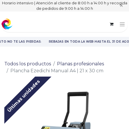
Horario intensivo | Atención al cliente de 8:00 h a 14:00 h y recogida
✕
de pedidos de 9:00 h a 14:00 h
·
·
·
STO
NO TE LAS PIERDAS
REBAJAS EN TODA LA WEB
HASTA EL 31 DE AG
Rebajas en toda la web hasta el 31 de agosto.
Todos los productos
Planas profesionales
Plancha Ezedichi Manual A4 | 21 x 30 cm
Últimas unidades