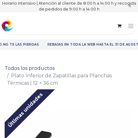
Horario intensivo | Atención al cliente de 8:00 h a 14:00 h y recogida
✕
de pedidos de 9:00 h a 14:00 h
·
·
·
O
NO TE LAS PIERDAS
REBAJAS EN TODA LA WEB
HASTA EL 31 DE AGOST
Rebajas en toda la web hasta el 31 de agosto.
Todos los productos
Plato Inferior de Zapatillas para Planchas
Térmicas | 12 × 36 cm
Últimas unidades