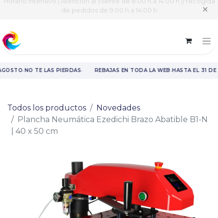
Horario intensivo | Atención al cliente de 8:00 h a 14:00 h y recogida
✕
de pedidos de 9:00 h a 14:00 h
·
·
·
AGOSTO
NO TE LAS PIERDAS
REBAJAS EN TODA LA WEB
HASTA EL 31 DE
Rebajas en toda la web hasta el 31 de agosto.
Todos los productos
Novedades
Plancha Neumática Ezedichi Brazo Abatible B1-N
| 40 x 50 cm