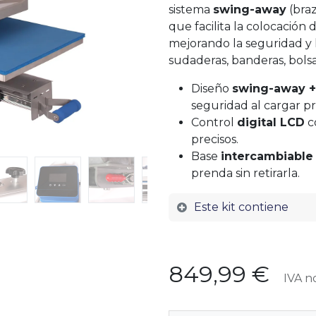
sistema
swing-away
(braz
que facilita la colocación 
mejorando la seguridad y l
sudaderas, banderas, bolsas
Diseño
swing-away +
seguridad al cargar p
Control
digital LCD
c
precisos.
Base
intercambiable 
prenda sin retirarla.
Este kit contiene
849,99
€
IVA no