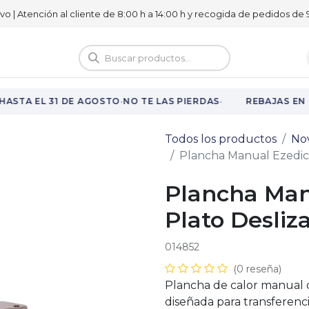
ivo | Atención al cliente de 8:00 h a 14:00 h y recogida de pedidos de 9
logo
Vuelta al cole
·
·
ASTA EL 31 DE AGOSTO
NO TE LAS PIERDAS
REBAJAS EN T
Todos los productos
No
Plancha Manual Ezedich
Plancha Man
Plato Desliz
014852
(0 reseña)
Plancha de calor manual d
diseñada para transferenc