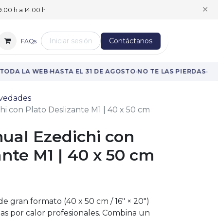
✕
:00 h a 14:00 h
Iniciar sesión
Contáctanos
FAQs
·
·
·
ODA LA WEB
HASTA EL 31 DE AGOSTO
NO TE LAS PIERDAS
vedades
i con Plato Deslizante M1 | 40 x 50 cm
ual Ezedichi con
ante M1 | 40 x 50 cm
e gran formato (40 x 50 cm / 16″ × 20″)
ias por calor profesionales. Combina un