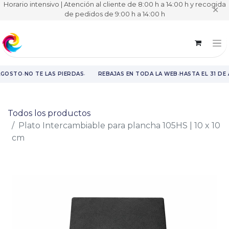
Horario intensivo | Atención al cliente de 8:00 h a 14:00 h y recogida
✕
de pedidos de 9:00 h a 14:00 h
·
·
·
AGOSTO
NO TE LAS PIERDAS
REBAJAS EN TODA LA WEB
HASTA EL 31 DE
Rebajas en toda la web hasta el 31 de agosto.
Todos los productos
Plato Intercambiable para plancha 105HS | 10 x 10
cm