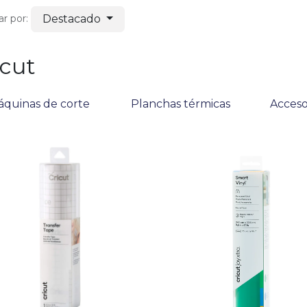
Destacado
r por:
​cut
quina​s de corte
Planchas térmicas
Acceso