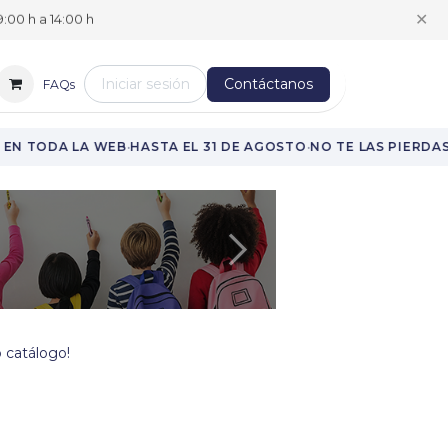
✕
:00 h a 14:00 h
Iniciar sesión
Contáctanos
FAQs
·
·
·
EN TODA LA WEB
HASTA EL 31 DE AGOSTO
NO TE LAS PIERDAS
Siguiente
 catálogo!