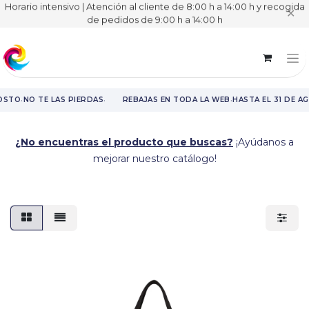
Horario intensivo | Atención al cliente de 8:00 h a 14:00 h y recogida
✕
de pedidos de 9:00 h a 14:00 h
·
·
·
OSTO
NO TE LAS PIERDAS
REBAJAS EN TODA LA WEB
HASTA EL 31 DE A
Rebajas en toda la web hasta el 31 de agosto.
¿No encuentras el producto que buscas?
¡Ayúdanos a
mejorar nuestro catálogo!