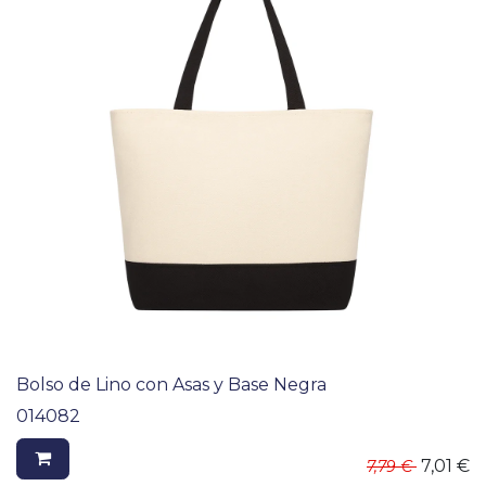
Bolso de Lino con Asas y Base Negra
014082
7,01
€
7,79
€