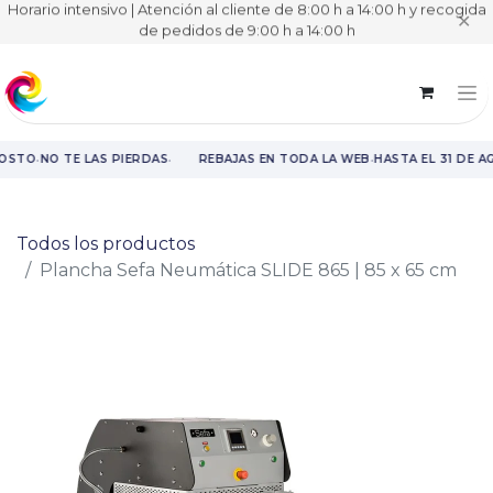
Horario intensivo | Atención al cliente de 8:00 h a 14:00 h y recogida
✕
de pedidos de 9:00 h a 14:00 h
·
·
·
GOSTO
NO TE LAS PIERDAS
REBAJAS EN TODA LA WEB
HASTA EL 31 DE A
Rebajas en toda la web hasta el 31 de agosto.
Todos los productos
Plancha Sefa Neumática SLIDE 865 | 85 x 65 cm