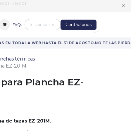
:00 h a 14:00 h
✕
Iniciar sesión
Contáctanos
FAQs
·
·
 EN TODA LA WEB
HASTA EL 31 DE AGOSTO
NO TE LAS PIERDA
nchas térmicas
cha EZ-201M
 para Plancha EZ-
ha de tazas EZ-201M.