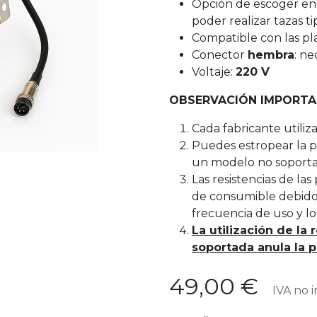
Opción de escoger e
poder realizar tazas ti
Compatible con las pl
Conector
hembra
: n
Voltaje:
220 V
OBSERVACIÓN IMPORTA
Cada fabricante utiliza
Puedes estropear la pl
un modelo no soport
Las resistencias de la
de consumible debido
frecuencia de uso y lo
La utilización de la 
soportada anula la p
49,00
€
IVA no i