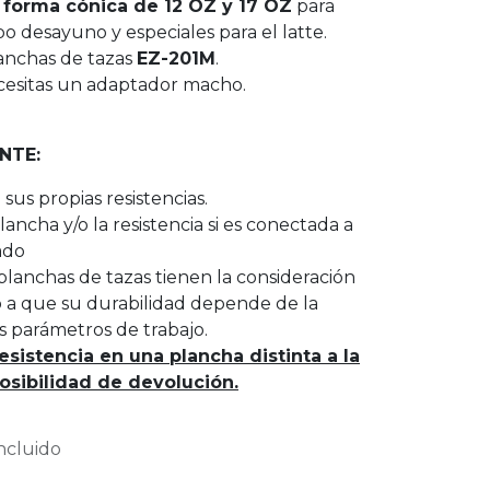
n
forma cónica de 12 OZ y 17 OZ
para
po desayuno y especiales para el latte.
anchas de tazas
EZ-201M
.
ecesitas un adaptador macho.
NTE:
 sus propias resistencias.
ancha y/o la resistencia si es conectada a
ado
s planchas de tazas tienen la consideración
 a que su durabilidad depende de la
s parámetros de trabajo.
resistencia en una plancha distinta a la
osibilidad de devolución.
ncluido