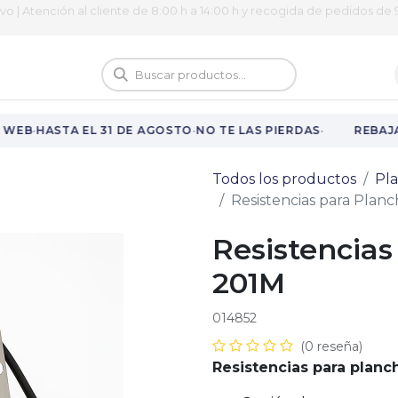
ivo | Atención al cliente de 8:00 h a 14:00 h y recogida de pedidos de 9
logo
Vuelta al cole
·
·
·
WEB
HASTA EL 31 DE AGOSTO
NO TE LAS PIERDAS
REBAJAS
Todos los productos
Pla
Resistencias para Plan
Resistencias
201M
014852
(0 reseña)
Resistencias para planc