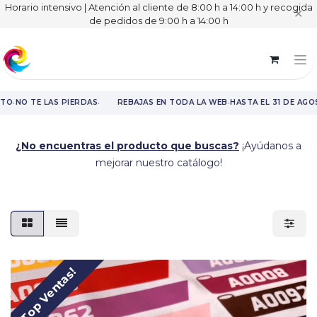
Horario intensivo | Atención al cliente de 8:00 h a 14:00 h y recogida
✕
de pedidos de 9:00 h a 14:00 h
·
·
·
TO
NO TE LAS PIERDAS
REBAJAS EN TODA LA WEB
HASTA EL 31 DE AGO
Rebajas en toda la web hasta el 31 de agosto.
¿No encuentras el producto que buscas?
¡Ayúdanos a
mejorar nuestro catálogo!
¡Top Ventas!