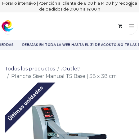
Horario intensivo | Atención al cliente de 8:00 h a 14:00 h y recogida
✕
de pedidos de 9:00 h a 14:00 h
·
·
·
IERDAS
REBAJAS EN TODA LA WEB
HASTA EL 31 DE AGOSTO
NO TE LAS 
Rebajas en toda la web hasta el 31 de agosto.
Todos los productos
¡Outlet!
Plancha Siser Manual TS Base | 38 x 38 cm
Últimas unidades