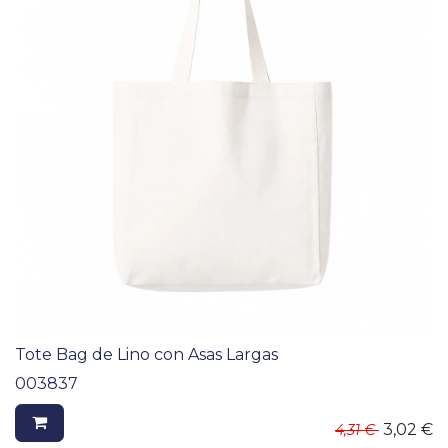
Tote Bag de Lino con Asas Largas
003837
3,02
€
4,31
€