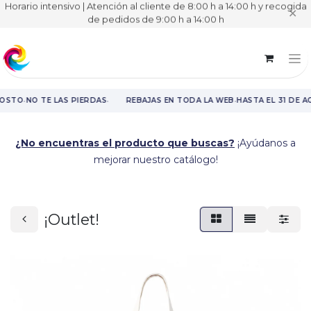
Horario intensivo | Atención al cliente de 8:00 h a 14:00 h y recogida
✕
de pedidos de 9:00 h a 14:00 h
·
·
·
GOSTO
NO TE LAS PIERDAS
REBAJAS EN TODA LA WEB
HASTA EL 31 DE A
Rebajas en toda la web hasta el 31 de agosto.
¿No encuentras el producto que buscas?
¡Ayúdanos a
mejorar nuestro catálogo!
¡Outlet!