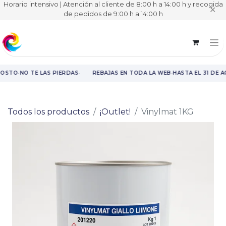
Horario intensivo | Atención al cliente de 8:00 h a 14:00 h y recogida
✕
de pedidos de 9:00 h a 14:00 h
·
·
·
GOSTO
NO TE LAS PIERDAS
REBAJAS EN TODA LA WEB
HASTA EL 31 DE 
Rebajas en toda la web hasta el 31 de agosto.
Todos los productos
¡Outlet!
Vinylmat 1KG