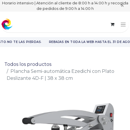
Horario intensivo | Atención al cliente de 8:00 h a 14:00 h y recogida
✕
de pedidos de 9:00 h a 14:00 h
·
·
·
STO
NO TE LAS PIERDAS
REBAJAS EN TODA LA WEB
HASTA EL 31 DE AGO
Rebajas en toda la web hasta el 31 de agosto.
Todos los productos
Plancha Semi-automática Ezedichi con Plato
Deslizante 4D-F | 38 x 38 cm